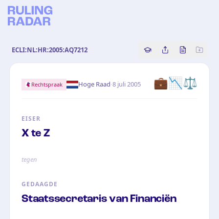
ECLI:NL:HR:2005:AQ7212
Copy source referenc
Share this analy
Bekijk orig
💼📉⚖️
·
Hoge Raad
8 juli 2005
Rechtspraak
EISER
X te Z
tegen
GEDAAGDE
Staatssecretaris van Financiën