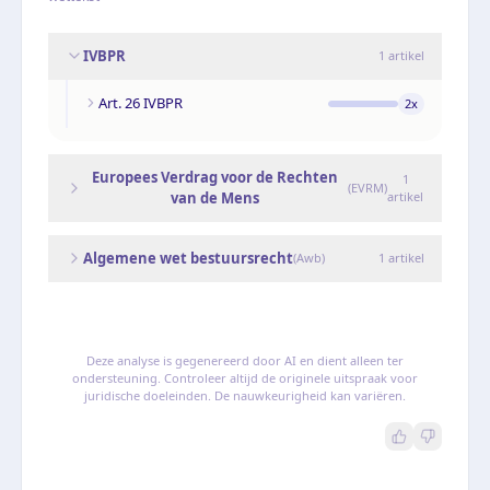
IVBPR
1
artikel
Art. 26 IVBPR
2
x
Europees Verdrag voor de Rechten
1
(
EVRM
)
van de Mens
artikel
Algemene wet bestuursrecht
(
Awb
)
1
artikel
Deze analyse is gegenereerd door AI en dient alleen ter
ondersteuning. Controleer altijd de originele uitspraak voor
juridische doeleinden. De nauwkeurigheid kan variëren.