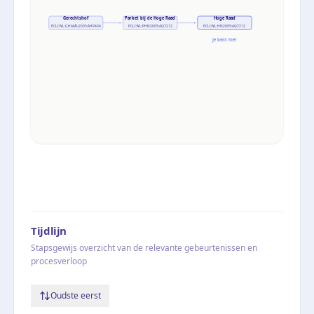
Gerechtshof
Parket bij de Hoge Raad
Hoge Raad
ECLI:NL:GHAMS:2003:AH9404
ECLI:NL:PHR:2005:AQ7212
ECLI:NL:HR:2005:AQ7212
Je bent hier
Tijdlijn
Stapsgewijs overzicht van de relevante gebeurtenissen en
procesverloop
Oudste eerst