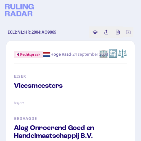
ECLI:NL:HR:2004:AO9069
Copy source referenc
Share this analy
Bekijk orig
🏢
🔄
⚖️
·
Hoge Raad
24 september 2004
Rechtspraak
EISER
Vleesmeesters
tegen
GEDAAGDE
Alog Onroerend Goed en
Handelmaatschappij B.V.