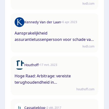
kvdl.com
Kennedy Van der Laan
•
6 apr. 2023
Aansprakelijkheid
assurantietussenpersoon voor schade van
derde
kvdl.com
Houthoff
•
17 mrt. 2023
Hoge Raad: Arbitrage: vereiste
terughoudendheid in
vernietigingsprocedures
houthoff.com
Cassatieblog
•
2 okt. 2017