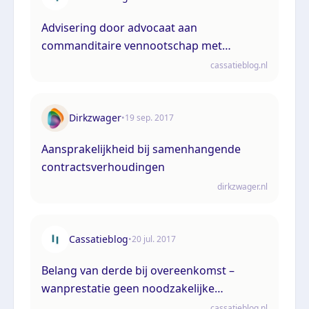
Advisering door advocaat aan
commanditaire vennootschap met
tegenstrijdig belang tussen beherend en
cassatieblog.nl
commanditaire vennoten
Dirkzwager
•
19 sep. 2017
Aansprakelijkheid bij samenhangende
contractsverhoudingen
dirkzwager.nl
Cassatieblog
•
20 jul. 2017
Belang van derde bij overeenkomst –
wanprestatie geen noodzakelijke
voorwaarde voor aansprakelijkheid jegens
cassatieblog.nl