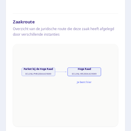
Zaakroute
Overzicht van de juridische route die deze zaak heeft afgelegd
door verschillende instanties
Parket bij de Hoge Raad
Hoge Raad
ECLI:NL:PHR:2004:AO9069
ECLI:NL:HR:2004:AO9069
Je bent hier