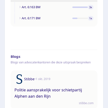
Art. 6:163 BW
3
x
Art. 6:171 BW
1
x
Blogs
Blogs van advocatenkantoren die deze uitspraak bespreken
Stibbe
•
1 okt. 2019
Politie aansprakelijk voor schietpartij
Alphen aan den Rijn
stibbe.com