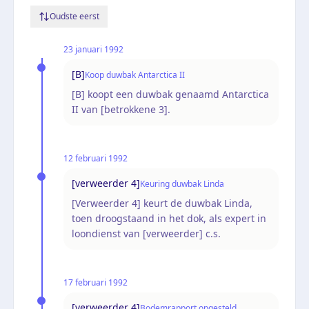
Oudste eerst
23 januari 1992
[B]
Koop duwbak Antarctica II
[B] koopt een duwbak genaamd Antarctica
II van [betrokkene 3].
12 februari 1992
[verweerder 4]
Keuring duwbak Linda
[Verweerder 4] keurt de duwbak Linda,
toen droogstaand in het dok, als expert in
loondienst van [verweerder] c.s.
17 februari 1992
[verweerder 4]
Bodemrapport opgesteld