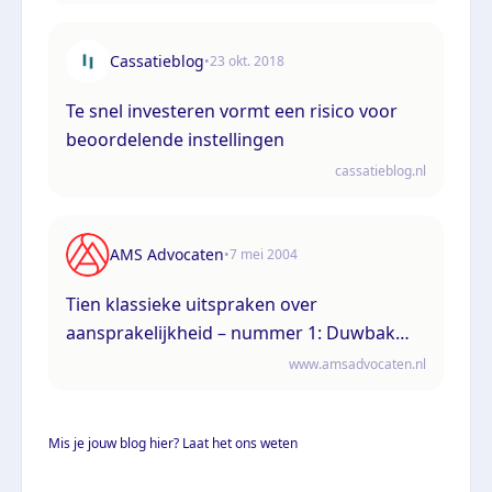
Cassatieblog
•
23 okt. 2018
Te snel investeren vormt een risico voor
beoordelende instellingen
cassatieblog.nl
AMS Advocaten
•
7 mei 2004
Tien klassieke uitspraken over
aansprakelijkheid – nummer 1: Duwbak
Linda
www.amsadvocaten.nl
Mis je jouw blog hier? Laat het ons weten