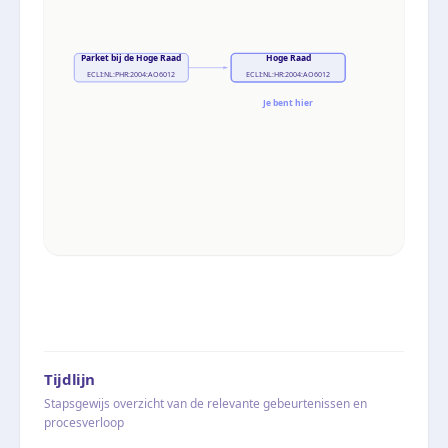
Parket bij de Hoge Raad
Hoge Raad
ECLI:NL:PHR:2004:AO6012
ECLI:NL:HR:2004:AO6012
Je bent hier
Tijdlijn
Stapsgewijs overzicht van de relevante gebeurtenissen en
procesverloop