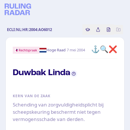
ECLI:NL:HR:2004:AO6012
Copy source referenc
Share this analy
Bekijk orig
⚓
🔍
❌
·
Hoge Raad
7 mei 2004
Rechtspraak
Duwbak Linda
KERN VAN DE ZAAK
Schending van zorgvuldigheidsplicht bij
scheepskeuring beschermt niet tegen
vermogensschade van derden.