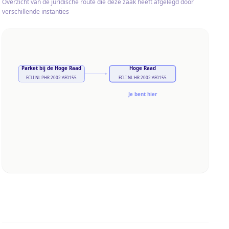
Overzicht van de juridische route die deze zaak heeft afgelegd door
verschillende instanties
Parket bij de Hoge Raad
Hoge Raad
ECLI:NL:PHR:2002:AF0155
ECLI:NL:HR:2002:AF0155
Je bent hier