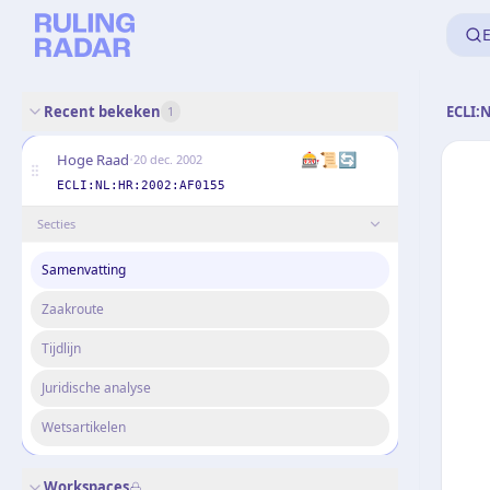
E
Recent bekeken
ECLI:
1
·
🎰
📜
🔄
Hoge Raad
20 dec. 2002
ECLI:NL:HR:2002:AF0155
Secties
Samenvatting
Zaakroute
Tijdlijn
Juridische analyse
Wetsartikelen
Workspaces