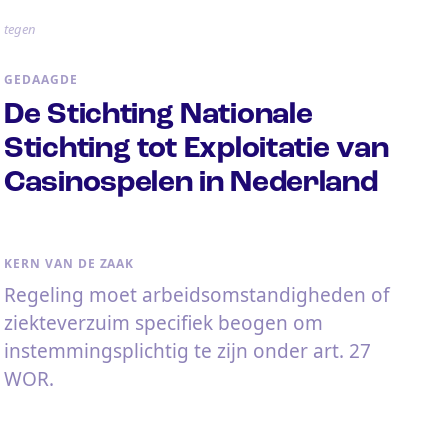
tegen
GEDAAGDE
De Stichting Nationale
Stichting tot Exploitatie van
Casinospelen in Nederland
KERN VAN DE ZAAK
Regeling moet arbeidsomstandigheden of
ziekteverzuim specifiek beogen om
instemmingsplichtig te zijn onder art. 27
WOR.