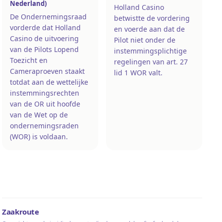
Nederland)
Holland Casino
De Ondernemingsraad
betwistte de vordering
vorderde dat Holland
en voerde aan dat de
Casino de uitvoering
Pilot niet onder de
van de Pilots Lopend
instemmingsplichtige
Toezicht en
regelingen van art. 27
Cameraproeven staakt
lid 1 WOR valt.
totdat aan de wettelijke
instemmingsrechten
van de OR uit hoofde
van de Wet op de
ondernemingsraden
(WOR) is voldaan.
Zaakroute