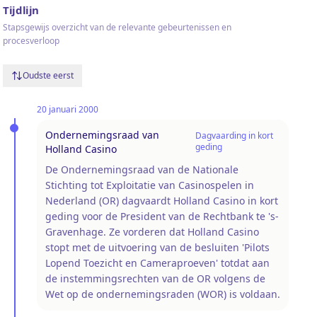
Tijdlijn
Stapsgewijs overzicht van de relevante gebeurtenissen en
procesverloop
Oudste eerst
20 januari 2000
Ondernemingsraad van
Dagvaarding in kort
geding
Holland Casino
De Ondernemingsraad van de Nationale
Stichting tot Exploitatie van Casinospelen in
Nederland (OR) dagvaardt Holland Casino in kort
geding voor de President van de Rechtbank te 's-
Gravenhage. Ze vorderen dat Holland Casino
stopt met de uitvoering van de besluiten 'Pilots
Lopend Toezicht en Cameraproeven' totdat aan
de instemmingsrechten van de OR volgens de
Wet op de ondernemingsraden (WOR) is voldaan.