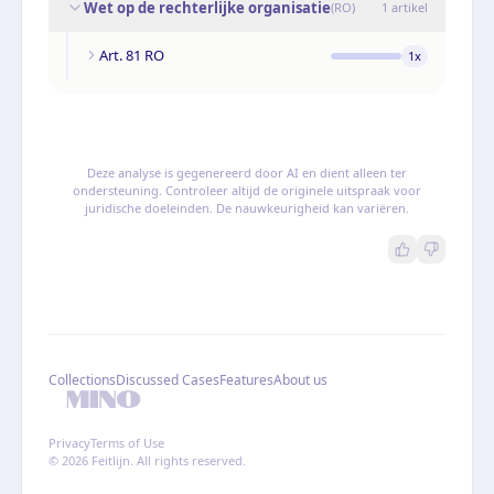
Wet op de rechterlijke organisatie
(
RO
)
1
artikel
Art. 81 RO
1
x
Deze analyse is gegenereerd door AI en dient alleen ter
ondersteuning. Controleer altijd de originele uitspraak voor
juridische doeleinden. De nauwkeurigheid kan variëren.
Collections
Discussed Cases
Features
About us
Privacy
Terms of Use
© 2026 Feitlijn. All rights reserved.