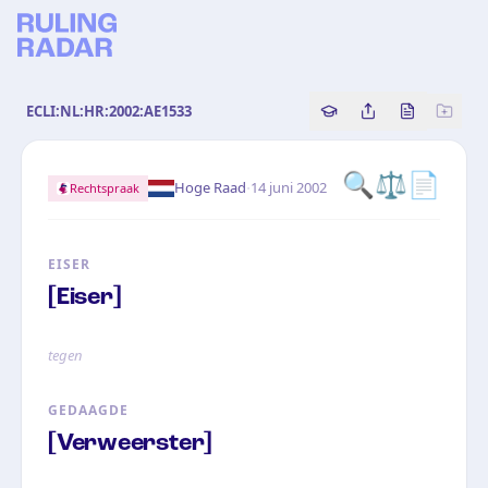
ECLI:NL:HR:2002:AE1533
Copy source referenc
Share this analy
Bekijk orig
🔍
⚖️
📄
·
Hoge Raad
14 juni 2002
Rechtspraak
EISER
[Eiser]
tegen
GEDAAGDE
[Verweerster]