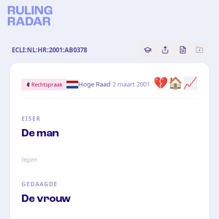
ECLI:NL:HR:2001:AB0378
Copy source referenc
Share this analy
Bekijk orig
💔🏠📈
·
Hoge Raad
2 maart 2001
Rechtspraak
EISER
De man
tegen
GEDAAGDE
De vrouw