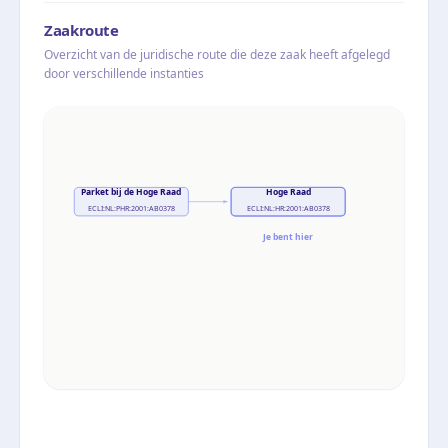
Zaakroute
Overzicht van de juridische route die deze zaak heeft afgelegd
door verschillende instanties
Parket bij de Hoge Raad
Hoge Raad
ECLI:NL:PHR:2001:AB0378
ECLI:NL:HR:2001:AB0378
Je bent hier