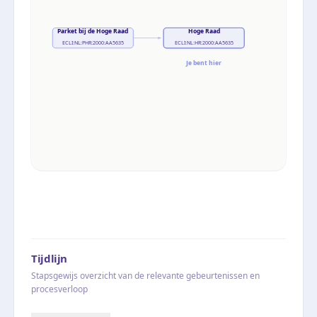
Parket bij de Hoge Raad
Hoge Raad
ECLI:NL:PHR:2000:AA5635
ECLI:NL:HR:2000:AA5635
Je bent hier
Tijdlijn
Stapsgewijs overzicht van de relevante gebeurtenissen en
procesverloop