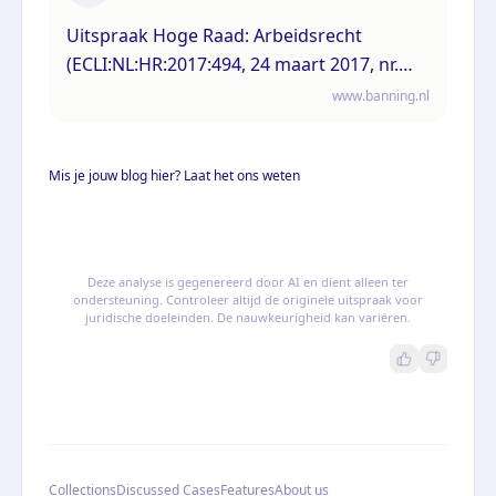
Uitspraak Hoge Raad: Arbeidsrecht
(ECLI:NL:HR:2017:494, 24 maart 2017, nr.
15/05837)
www.banning.nl
Mis je jouw blog hier? Laat het ons weten
Deze analyse is gegenereerd door AI en dient alleen ter
ondersteuning. Controleer altijd de originele uitspraak voor
juridische doeleinden. De nauwkeurigheid kan variëren.
Collections
Discussed Cases
Features
About us