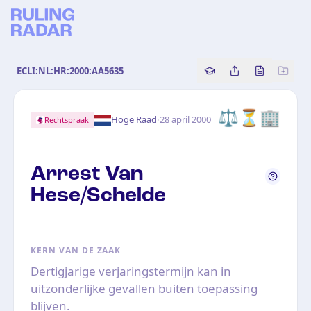
ECLI:NL:HR:2000:AA5635
Copy source referenc
Share this analy
Bekijk orig
⚖️
⏳
🏢
·
Hoge Raad
28 april 2000
Rechtspraak
Arrest Van
Hese/Schelde
KERN VAN DE ZAAK
Dertigjarige verjaringstermijn kan in
uitzonderlijke gevallen buiten toepassing
blijven.