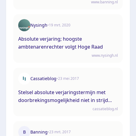
(ECLI:NL:HR:2021:649, 23 april 2021,
www.banning.nl
20/00939)
Nysingh
•
19 mrt. 2020
Absolute verjaring; hoogste
ambtenarenrechter volgt Hoge Raad
www.nysingh.nl
Cassatieblog
•
23 mei 2017
Stelsel absolute verjaringstermijn met
doorbrekingsmogelijkheid niet in strijd
met art. 6 EVRM
cassatieblog.nl
B
Banning
•
23 mrt. 2017