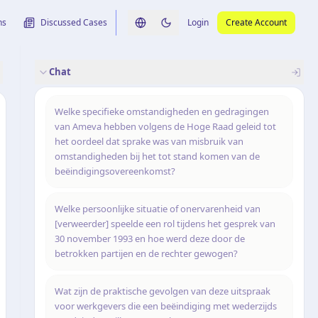
ns
Discussed Cases
Login
Create Account
Switch language
Switch to dark theme
Chat
rence
nalysis
originele uitspraak
Welke specifieke omstandigheden en gedragingen
van Ameva hebben volgens de Hoge Raad geleid tot
het oordeel dat sprake was van misbruik van
omstandigheden bij het tot stand komen van de
beëindigingsovereenkomst?
Welke persoonlijke situatie of onervarenheid van
[verweerder] speelde een rol tijdens het gesprek van
30 november 1993 en hoe werd deze door de
betrokken partijen en de rechter gewogen?
Wat zijn de praktische gevolgen van deze uitspraak
voor werkgevers die een beëindiging met wederzijds