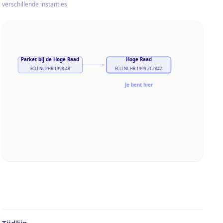
verschillende instanties
Parket bij de Hoge Raad
Hoge Raad
ECLI:NL:PHR:1998:48
ECLI:NL:HR:1999:ZC2842
Je bent hier
Tijdlijn