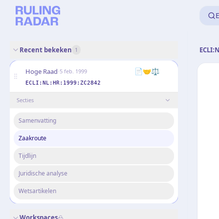
E
Recent bekeken
ECLI:
1
·
📄
🤝
⚖️
Hoge Raad
5 feb. 1999
ECLI:NL:HR:1999:ZC2842
Secties
Samenvatting
Zaakroute
Tijdlijn
Juridische analyse
Wetsartikelen
Workspaces