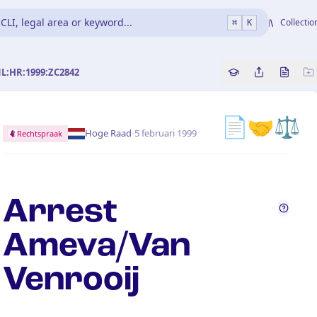
CLI, legal area or keyword...
Collectio
⌘
K
NL:HR:1999:ZC2842
Copy source refe
Share this a
Bekijk 
📄
🤝
⚖️
·
Hoge Raad
5 februari 1999
Rechtspraak
Arrest
Ameva/Van
Venrooij