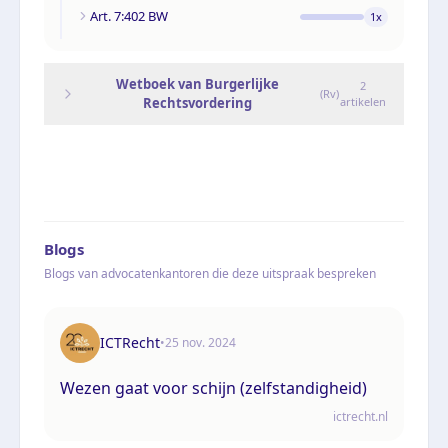
Art. 7:402 BW
1
x
Wetboek van Burgerlijke
2
(
Rv
)
Rechtsvordering
artikelen
Blogs
Blogs van advocatenkantoren die deze uitspraak bespreken
ICTRecht
•
25 nov. 2024
Wezen gaat voor schijn (zelfstandigheid)
ictrecht.nl