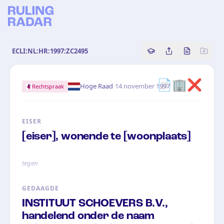
ECLI:NL:HR:1997:ZC2495
Copy source referenc
Share this analy
Bekijk orig
📄
🏢
❌
·
Hoge Raad
14 november 1997
Rechtspraak
EISER
[eiser], wonende te [woonplaats]
tegen
GEDAAGDE
INSTITUUT SCHOEVERS B.V.,
handelend onder de naam