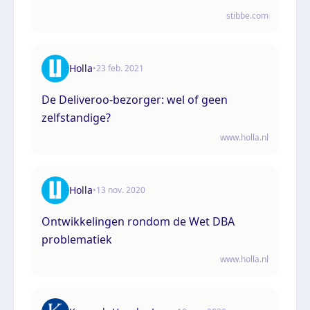
stibbe.com
Holla
•
23 feb. 2021
De Deliveroo-bezorger: wel of geen
zelfstandige?
www.holla.nl
Holla
•
13 nov. 2020
Ontwikkelingen rondom de Wet DBA
problematiek
www.holla.nl