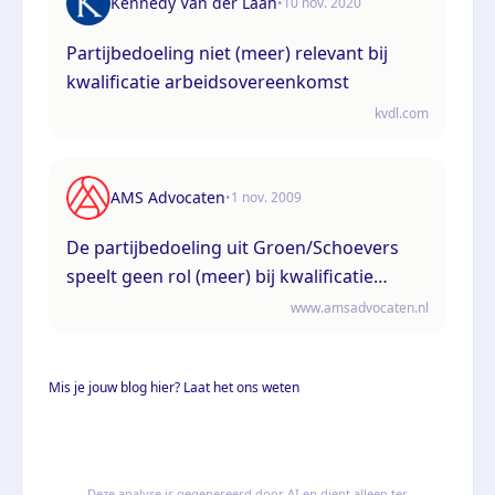
Kennedy Van der Laan
•
10 nov. 2020
Partijbedoeling niet (meer) relevant bij
kwalificatie arbeidsovereenkomst
kvdl.com
AMS Advocaten
•
1 nov. 2009
De partijbedoeling uit Groen/Schoevers
speelt geen rol (meer) bij kwalificatie
arbeidsovereenkomst
www.amsadvocaten.nl
Mis je jouw blog hier? Laat het ons weten
Deze analyse is gegenereerd door AI en dient alleen ter