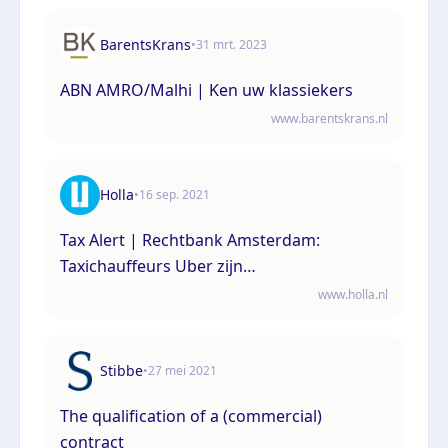
BarentsKrans
•
31 mrt. 2023
ABN AMRO/Malhi | Ken uw klassiekers
www.barentskrans.nl
Holla
•
16 sep. 2021
Tax Alert | Rechtbank Amsterdam:
Taxichauffeurs Uber zijn
schijnzelfstandigen
www.holla.nl
Stibbe
•
27 mei 2021
The qualification of a (commercial)
contract