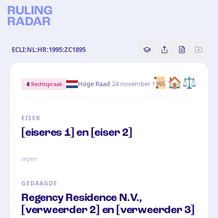
ECLI:NL:HR:1995:ZC1895
Copy source referenc
Share this analy
Bekijk orig
📜
🏠
⚖️
·
Hoge Raad
24 november 1995
Rechtspraak
EISER
[eiseres 1] en [eiser 2]
tegen
GEDAAGDE
Regency Residence N.V.,
[verweerder 2] en [verweerder 3]