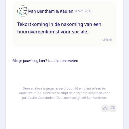
Van Benthem & Keulen
•
9 okt. 2018
Tekortkoming in de nakoming van een
huurovereenkomst voor sociale
woonruimte
vbk.nl
Mis je jouw blog hier? Laat het ons weten
Deze analyse is gegenereerd door AI en dient alleen ter
ondersteuning. Controleer altijd de originele uitspraak voor
juridische doeleinden. De nauwkeurigheid kan variëren.