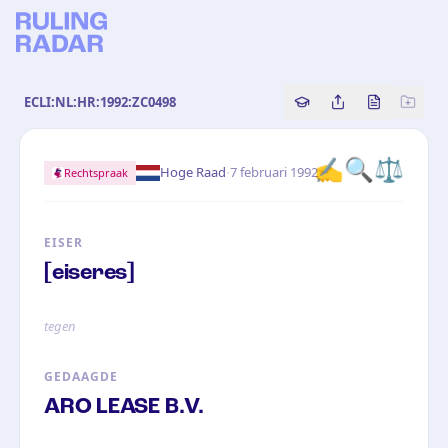
ECLI:NL:HR:1992:ZC0498
Copy source referenc
Share this analy
Bekijk orig
✍️
🔍
⚖️
·
Hoge Raad
7 februari 1992
Rechtspraak
EISER
[eiseres]
tegen
GEDAAGDE
ARO LEASE B.V.