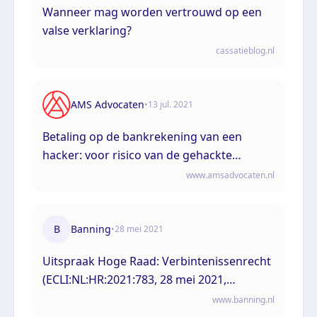
Wanneer mag worden vertrouwd op een
valse verklaring?
cassatieblog.nl
AMS Advocaten
•
13 jul. 2021
Betaling op de bankrekening van een
hacker: voor risico van de gehackte
schuldeiser of van de betalende
www.amsadvocaten.nl
schuldenaar?
B
Banning
•
28 mei 2021
Uitspraak Hoge Raad: Verbintenissenrecht
(ECLI:NL:HR:2021:783, 28 mei 2021,
19/05345)
www.banning.nl