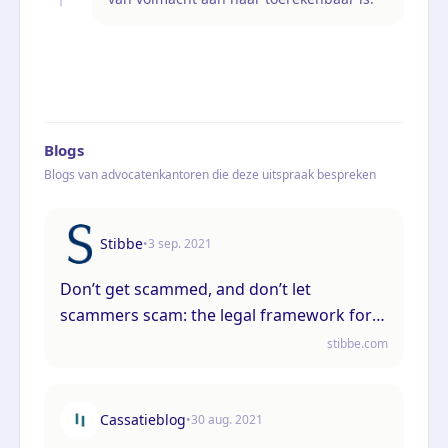
Blogs
Blogs van advocatenkantoren die deze uitspraak bespreken
Stibbe
•
3 sep. 2021
Don’t get scammed, and don’t let
scammers scam: the legal framework for
mistaken payments clarified
stibbe.com
Cassatieblog
•
30 aug. 2021