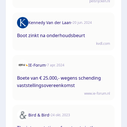
pelsrijcken.nl
Kennedy Van der Laan
•
20 jun. 2024
Boot zinkt na onderhoudsbeurt
kvdl.com
IE-Forum
•
7 apr. 2024
Boete van € 25.000,- wegens schending
vaststellingsovereenkomst
www.ie-forum.nl
Bird & Bird
•
24 okt. 2023