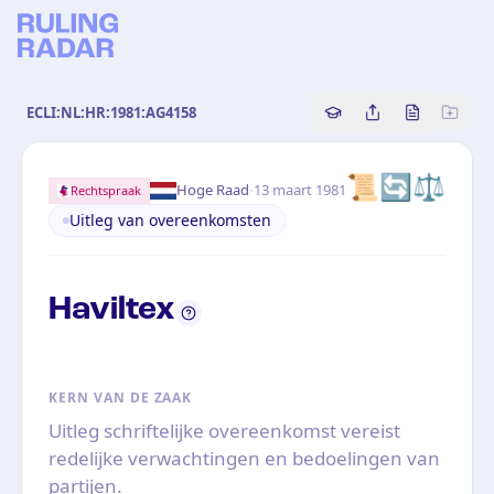
ECLI:NL:HR:1981:AG4158
Copy source referenc
Share this analy
Bekijk orig
📜
🔄
⚖️
·
Hoge Raad
13 maart 1981
Rechtspraak
Uitleg van overeenkomsten
Haviltex
KERN VAN DE ZAAK
Uitleg schriftelijke overeenkomst vereist
redelijke verwachtingen en bedoelingen van
partijen.