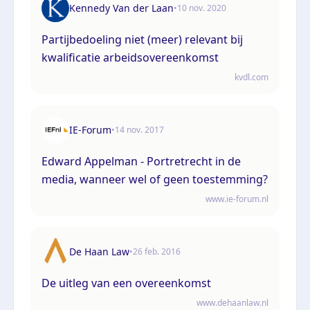
Kennedy Van der Laan
•
10 nov. 2020
Partijbedoeling niet (meer) relevant bij
kwalificatie arbeidsovereenkomst
kvdl.com
IE-Forum
•
14 nov. 2017
Edward Appelman - Portretrecht in de
media, wanneer wel of geen toestemming?
www.ie-forum.nl
De Haan Law
•
26 feb. 2016
De uitleg van een overeenkomst
www.dehaanlaw.nl