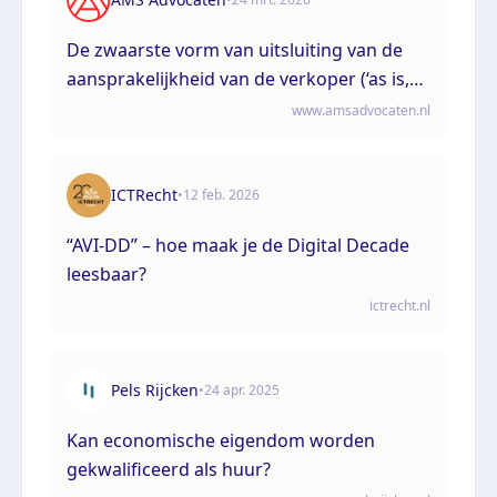
De zwaarste vorm van uitsluiting van de
aansprakelijkheid van de verkoper (‘as is,
where is’)
www.amsadvocaten.nl
ICTRecht
•
12 feb. 2026
“AVI-DD” – hoe maak je de Digital Decade
leesbaar?
ictrecht.nl
Pels Rijcken
•
24 apr. 2025
Kan economische eigendom worden
gekwalificeerd als huur?