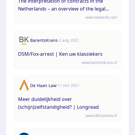
The interpretation of contracts in the
Netherlands – an overview of the legal
framework
www.twobirds.com
BarentsKrans
•
2 aug. 2022
DSM/Fox-arrest | Ken uw klassiekers
www.barentskrans.nl
De Haan Law
•
11 mrt. 2021
Meer duidelijkheid over
(schijn)zelfstandigheid? | Longread
www.dehaanlaw.nl