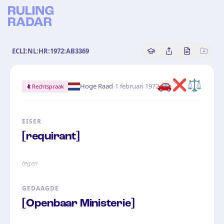
ECLI:NL:HR:1972:AB3369
Copy source referenc
Share this analy
Bekijk orig
🚗
❌
⚖️
·
Hoge Raad
1 februari 1972
Rechtspraak
EISER
[requirant]
tegen
GEDAAGDE
[Openbaar Ministerie]