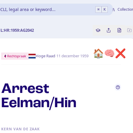
CLI, legal area or keyword...
Collectio
⌘
K
NL:HR:1959:AG2042
Copy source refe
Share this a
Bekijk 
🏠
🧠
❌
·
Hoge Raad
11 december 1959
Rechtspraak
Arrest
Eelman/Hin
KERN VAN DE ZAAK