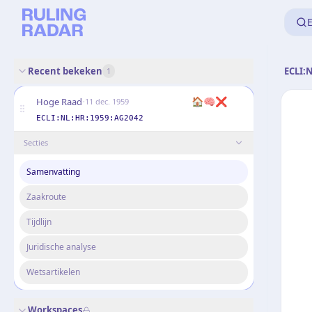
E
Recent bekeken
ECLI:
1
·
🏠
🧠
❌
Hoge Raad
11 dec. 1959
ECLI:NL:HR:1959:AG2042
Secties
Samenvatting
Zaakroute
Tijdlijn
Juridische analyse
Wetsartikelen
Workspaces