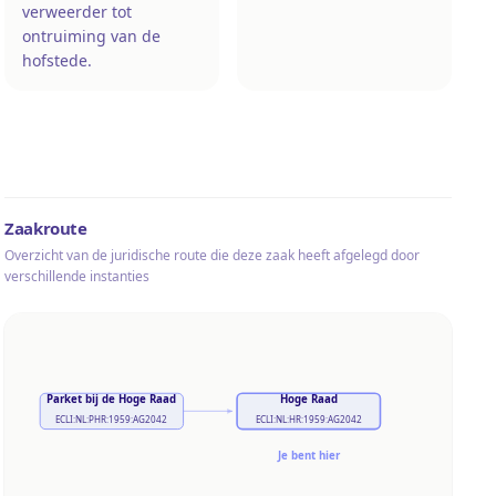
verweerder tot
ontruiming van de
hofstede.
Zaakroute
Overzicht van de juridische route die deze zaak heeft afgelegd door
verschillende instanties
Parket bij de Hoge Raad
Hoge Raad
ECLI:NL:PHR:1959:AG2042
ECLI:NL:HR:1959:AG2042
Je bent hier