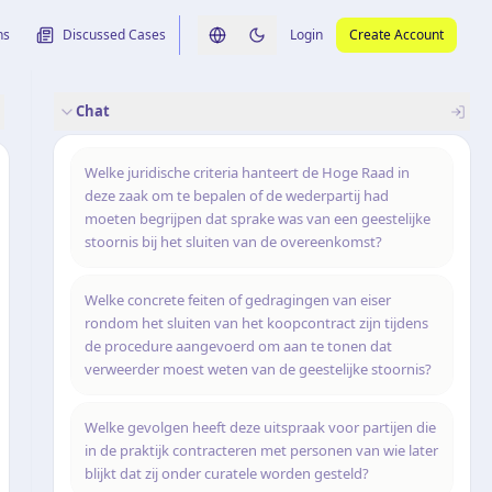
ns
Discussed Cases
Login
Create Account
Switch language
Switch to dark theme
Chat
rence
nalysis
originele uitspraak
Welke juridische criteria hanteert de Hoge Raad in
deze zaak om te bepalen of de wederpartij had
moeten begrijpen dat sprake was van een geestelijke
stoornis bij het sluiten van de overeenkomst?
Welke concrete feiten of gedragingen van eiser
rondom het sluiten van het koopcontract zijn tijdens
de procedure aangevoerd om aan te tonen dat
verweerder moest weten van de geestelijke stoornis?
Welke gevolgen heeft deze uitspraak voor partijen die
in de praktijk contracteren met personen van wie later
blijkt dat zij onder curatele worden gesteld?