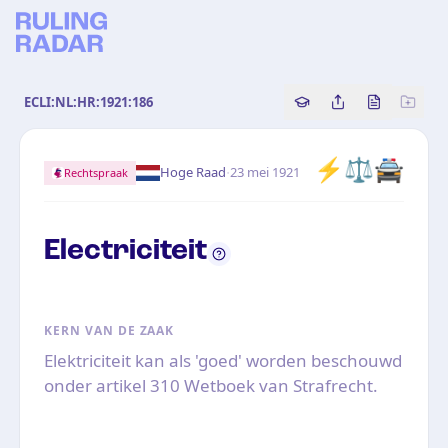
ECLI:NL:HR:1921:186
Copy source referenc
Share this analy
Bekijk orig
⚡
⚖️
🚔
·
Hoge Raad
23 mei 1921
Rechtspraak
Electriciteit
KERN VAN DE ZAAK
Elektriciteit kan als 'goed' worden beschouwd
onder artikel 310 Wetboek van Strafrecht.