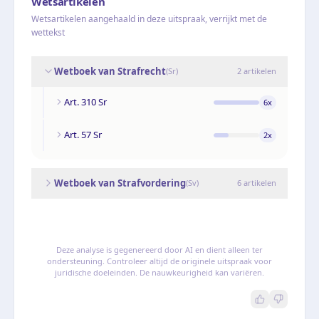
Wetsartikelen
Wetsartikelen aangehaald in deze uitspraak, verrijkt met de
wettekst
Wetboek van Strafrecht
(
Sr
)
2
artikelen
Art. 310 Sr
6
x
Art. 57 Sr
2
x
Wetboek van Strafvordering
(
Sv
)
6
artikelen
Deze analyse is gegenereerd door AI en dient alleen ter
ondersteuning. Controleer altijd de originele uitspraak voor
juridische doeleinden. De nauwkeurigheid kan variëren.