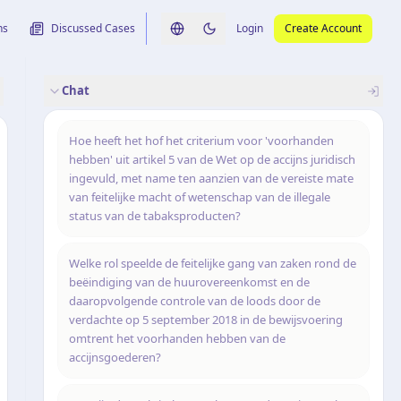
ns
Discussed Cases
Login
Create Account
Switch language
Switch to dark theme
Chat
rence
nalysis
originele uitspraak
Hoe heeft het hof het criterium voor 'voorhanden
hebben' uit artikel 5 van de Wet op de accijns juridisch
ingevuld, met name ten aanzien van de vereiste mate
van feitelijke macht of wetenschap van de illegale
status van de tabaksproducten?
Welke rol speelde de feitelijke gang van zaken rond de
beëindiging van de huurovereenkomst en de
daaropvolgende controle van de loods door de
verdachte op 5 september 2018 in de bewijsvoering
omtrent het voorhanden hebben van de
accijnsgoederen?