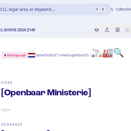
CLI, legal area or keyword...
Collectio
⌘
K
NL:GHSHE:2024:2140
Copy source refe
Share this a
Bekijk 
🚬🏭🔍
·
Gerechtshof 's-Hertogenbosch
2 juli 2024
Rechtspraak
EISER
[Openbaar Ministerie]
tegen
GEDAAGDE