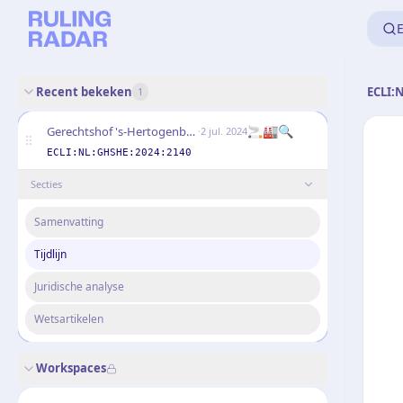
E
Recent bekeken
ECLI:
1
·
🚬🏭🔍
Gerechtshof 's-Hertogenbosch
2 jul. 2024
ECLI:NL:GHSHE:2024:2140
Secties
Samenvatting
Tijdlijn
Juridische analyse
Wetsartikelen
Workspaces