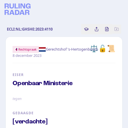
ECLI:NL:GHSHE:2023:4110
Copy source referenc
Share this analy
Bekijk orig
⚖️
🔓
📜
·
Gerechtshof 's-Hertogenbosch
Rechtspraak
8 december 2023
EISER
Openbaar Ministerie
tegen
GEDAAGDE
[verdachte]