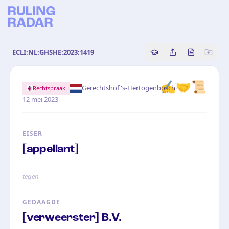
ECLI:NL:GHSHE:2023:1419
Copy source referenc
Share this analy
Bekijk orig
✍️🤝📜
·
Gerechtshof 's-Hertogenbosch
Rechtspraak
12 mei 2023
EISER
[appellant]
tegen
GEDAAGDE
[verweerster] B.V.