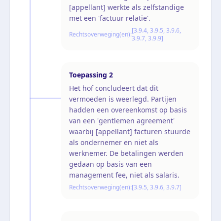
[appellant] werkte als zelfstandige
met een 'factuur relatie'.
[3.9.4, 3.9.5, 3.9.6,
Rechtsoverweging(en):
3.9.7, 3.9.9]
Toepassing
2
Het hof concludeert dat dit
vermoeden is weerlegd. Partijen
hadden een overeenkomst op basis
van een 'gentlemen agreement'
waarbij [appellant] facturen stuurde
als ondernemer en niet als
werknemer. De betalingen werden
gedaan op basis van een
management fee, niet als salaris.
Rechtsoverweging(en):
[3.9.5, 3.9.6, 3.9.7]