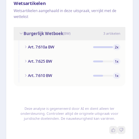
Wetsartikelen
Wetsartikelen aangehaald in deze uitspraak, verrijkt met de
wettekst
Burgerlijk Wetboek
(
BW
)
3
artikelen
Art. 7:610a BW
2
x
Art. 7:625 BW
1
x
Art. 7:610 BW
1
x
Deze analyse is gegenereerd door AI en dient alleen ter
ondersteuning. Controleer altijd de originele uitspraak voor
juridische doeleinden. De nauwkeurigheid kan variëren.