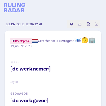
ECLI:NL:GHSHE:2023:128
Copy source referenc
Share this analy
Bekijk orig
📧🤔🏢
·
Gerechtshof 's-Hertogenbosch
Rechtspraak
19 januari 2023
EISER
[de werknemer]
tegen
GEDAAGDE
[de werkgever]