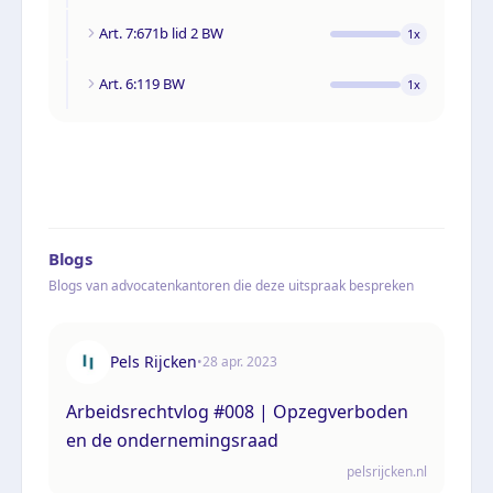
Art. 7:671b lid 2 BW
1
x
Art. 6:119 BW
1
x
Blogs
Blogs van advocatenkantoren die deze uitspraak bespreken
Pels Rijcken
•
28 apr. 2023
Arbeidsrechtvlog #008 | Opzegverboden
en de ondernemingsraad
pelsrijcken.nl