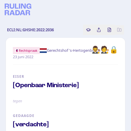
ECLI:NL:GHSHE:2022:2036
Copy source referenc
Share this analy
Bekijk orig
👨‍⚖️🧑‍⚖️🔒
·
Gerechtshof 's-Hertogenbosch
Rechtspraak
23 juni 2022
EISER
[Openbaar Ministerie]
tegen
GEDAAGDE
[verdachte]