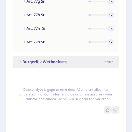
Art. 77g Sr
1
x
Art. 77h Sr
1
x
Art. 77m Sr
1
x
Art. 77n Sr
1
x
Burgerlijk Wetboek
(
BW
)
1
artikel
Deze analyse is gegenereerd door AI en dient alleen ter
ondersteuning. Controleer altijd de originele uitspraak voor
juridische doeleinden. De nauwkeurigheid kan variëren.