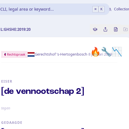
CLI, legal area or keyword...
Collectio
⌘
K
NL:GHSHE:2019:20
Copy source refe
Share this a
Bekijk 
🔥
🔧
📉
·
Gerechtshof 's-Hertogenbosch
8 januari 2019
Rechtspraak
EISER
[de vennootschap 2]
tegen
GEDAAGDE