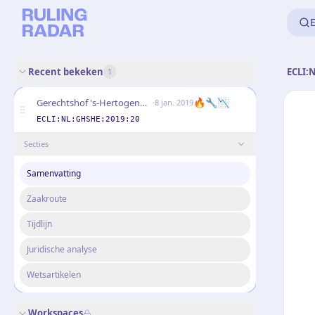
E
Recent bekeken
ECLI:
1
·
🔥
🔧
📉
Gerechtshof 's-Hertogenbosch
8 jan. 2019
ECLI:NL:GHSHE:2019:20
Secties
Samenvatting
Zaakroute
Tijdlijn
Juridische analyse
Wetsartikelen
Workspaces