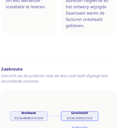
om een werkende
adviezen negeerde en
installatie te leveren.
het ontwerp wijzigde.
Daarnaast waren de
facturen onbetaald
gebleven.
Zaakroute
Overzicht van de juridische route die deze zaak heeft afgelegd door
verschillende instanties
Rechtbank
Gerechtshof
ECLI:NL:RBOBR:2016:5538
ECLI:NL:GHSHE:2019:20
Je bent hier