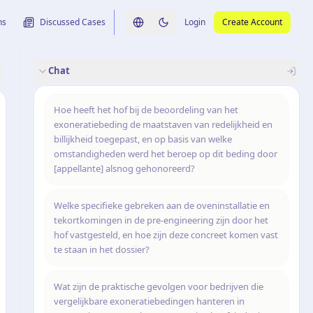
ns
Discussed Cases
Login
Create Account
Switch language
Switch to dark theme
Chat
rence
nalysis
originele uitspraak
Hoe heeft het hof bij de beoordeling van het
exoneratiebeding de maatstaven van redelijkheid en
billijkheid toegepast, en op basis van welke
omstandigheden werd het beroep op dit beding door
[appellante] alsnog gehonoreerd?
Welke specifieke gebreken aan de oveninstallatie en
tekortkomingen in de pre-engineering zijn door het
hof vastgesteld, en hoe zijn deze concreet komen vast
te staan in het dossier?
Wat zijn de praktische gevolgen voor bedrijven die
vergelijkbare exoneratiebedingen hanteren in