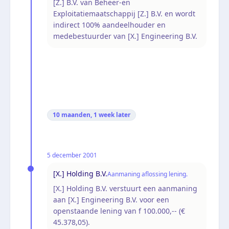
[Z.] B.V. van Beheer-en
Exploitatiemaatschappij [Z.] B.V. en wordt
indirect 100% aandeelhouder en
medebestuurder van [X.] Engineering B.V.
10 maanden, 1 week
later
5 december 2001
[X.] Holding B.V.
Aanmaning aflossing lening.
[X.] Holding B.V. verstuurt een aanmaning
aan [X.] Engineering B.V. voor een
openstaande lening van f 100.000,-- (€
45.378,05).