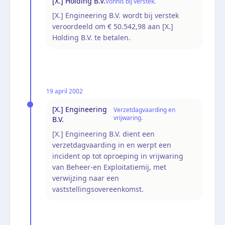
[X.] Holding B.V.
Vonnis bij verstek.
[X.] Engineering B.V. wordt bij verstek
veroordeeld om € 50.542,98 aan [X.]
Holding B.V. te betalen.
19 april 2002
[X.] Engineering
Verzetdagvaarding en
vrijwaring.
B.V.
[X.] Engineering B.V. dient een
verzetdagvaarding in en werpt een
incident op tot oproeping in vrijwaring
van Beheer-en Exploitatiemij, met
verwijzing naar een
vaststellingsovereenkomst.