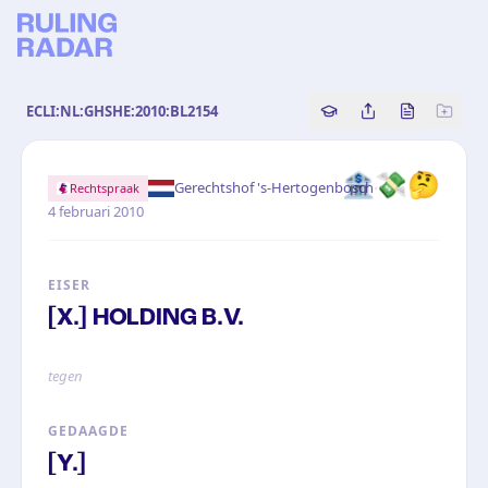
ECLI:NL:GHSHE:2010:BL2154
Copy source referenc
Share this analy
Bekijk orig
🏦💸🤔
·
Gerechtshof 's-Hertogenbosch
Rechtspraak
4 februari 2010
EISER
[X.] HOLDING B.V.
tegen
GEDAAGDE
[Y.]