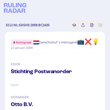
ECLI:NL:GHSHE:2008:BC2420
Copy source referenc
Share this analy
Bekijk orig
📺
❌
💡
·
Gerechtshof 's-Hertogenbosch
Rechtspraak
22 januari 2008
EISER
Stichting Postwanorder
tegen
GEDAAGDE
Otto B.V.