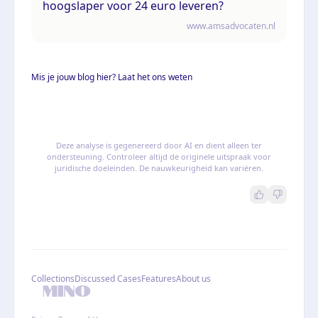
hoogslaper voor 24 euro leveren?
www.amsadvocaten.nl
Mis je jouw blog hier? Laat het ons weten
Deze analyse is gegenereerd door AI en dient alleen ter
ondersteuning. Controleer altijd de originele uitspraak voor
juridische doeleinden. De nauwkeurigheid kan variëren.
Collections
Discussed Cases
Features
About us