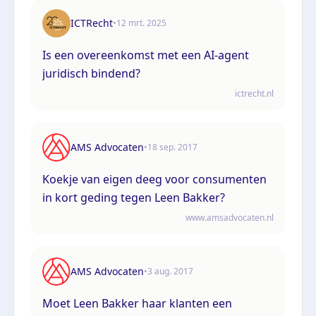
ICTRecht
•
12 mrt. 2025
Is een overeenkomst met een AI-agent
juridisch bindend?
ictrecht.nl
AMS Advocaten
•
18 sep. 2017
Koekje van eigen deeg voor consumenten
in kort geding tegen Leen Bakker?
www.amsadvocaten.nl
AMS Advocaten
•
3 aug. 2017
Moet Leen Bakker haar klanten een