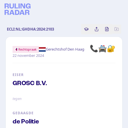
ECLI:NL:GHDHA:2024:2103
Copy source referenc
Share this analy
Bekijk orig
📞🚔🔐
·
Gerechtshof Den Haag
Rechtspraak
22 november 2024
EISER
GROSC B.V.
tegen
GEDAAGDE
de Politie