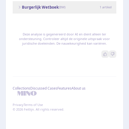
Burgerlijk Wetboek
(
BW
)
1
artikel
Deze analyse is gegenereerd door AI en dient alleen ter
ondersteuning. Controleer altijd de originele uitspraak voor
juridische doeleinden. De nauwkeurigheid kan variëren.
Collections
Discussed Cases
Features
About us
Privacy
Terms of Use
© 2026 Feitlijn. All rights reserved.