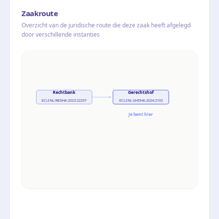
Zaakroute
Overzicht van de juridische route die deze zaak heeft afgelegd
door verschillende instanties
Rechtbank
Gerechtshof
ECLI:NL:RBDHA:2023:22297
ECLI:NL:GHDHA:2024:2103
Je bent hier