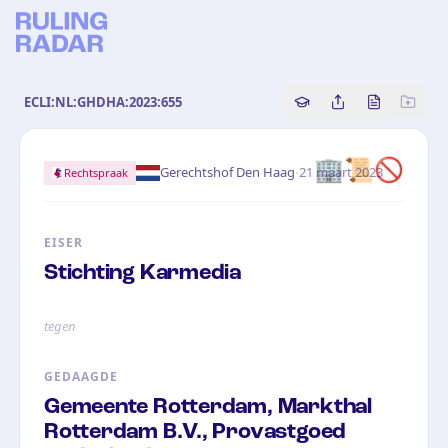
ECLI:NL:GHDHA:2023:655
Copy source referenc
Share this analy
Bekijk orig
🏢📜🚫
·
Gerechtshof Den Haag
21 maart 2023
Rechtspraak
EISER
Stichting Karmedia
tegen
GEDAAGDE
Gemeente Rotterdam, Markthal
Rotterdam B.V., Provastgoed