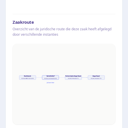
Zaakroute
Overzicht van de juridische route die deze zaak heeft afgelegd
door verschillende instanties
Rechtbank
Gerechtshof
Parket bij de Hoge Raad
Hoge Raad
ECLI:NL:RBROT:2021:4616
ECLI:NL:GHDHA:2023:655
ECLI:NL:PHR:2024:715
ECLI:NL:HR:2024:1175
Je bent hier