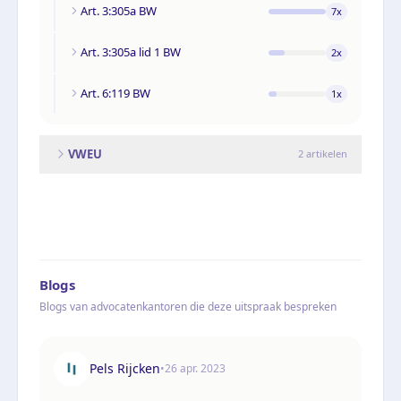
Art. 3:305a BW
7
x
Art. 3:305a lid 1 BW
2
x
Art. 6:119 BW
1
x
VWEU
2
artikelen
Blogs
Blogs van advocatenkantoren die deze uitspraak bespreken
Pels Rijcken
•
26 apr. 2023