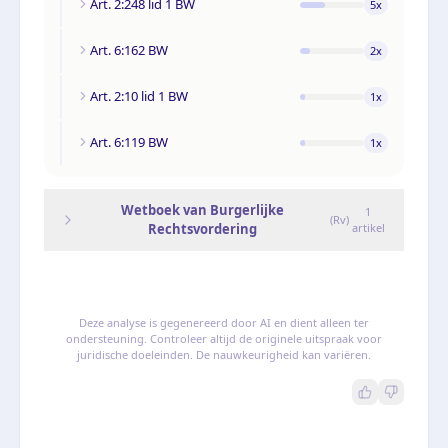
Art. 2:248 lid 1 BW
5
x
Art. 6:162 BW
2
x
Art. 2:10 lid 1 BW
1
x
Art. 6:119 BW
1
x
Wetboek van Burgerlijke
1
(
Rv
)
Rechtsvordering
artikel
Deze analyse is gegenereerd door AI en dient alleen ter
ondersteuning. Controleer altijd de originele uitspraak voor
juridische doeleinden. De nauwkeurigheid kan variëren.