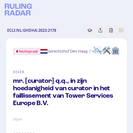
ECLI:NL:GHDHA:2023:2178
Copy source referenc
Share this analy
Bekijk orig
📉🛠️🏛️
·
Gerechtshof Den Haag
7 november 2023
Rechtspraak
EISER
mr. [curator] q.q., in zijn
hoedanigheid van curator in het
faillissement van Tower Services
Europe B.V.
tegen