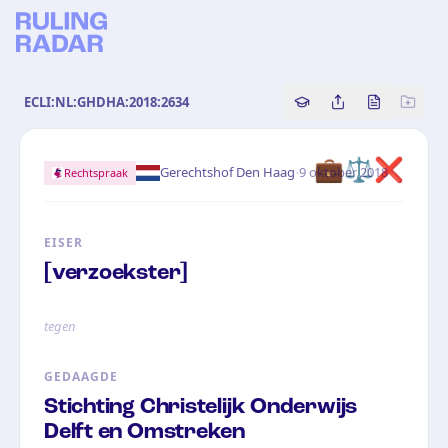
ECLI:NL:GHDHA:2018:2634
Copy source referenc
Share this analy
Bekijk orig
💼
⚖️
❌
·
Gerechtshof Den Haag
9 oktober 2018
Rechtspraak
EISER
[verzoekster]
tegen
GEDAAGDE
Stichting Christelijk Onderwijs
Delft en Omstreken