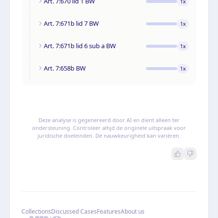
Art. 7:670 lid 1 BW
1
x
Art. 7:671b lid 7 BW
1
x
Art. 7:671b lid 6 sub a BW
1
x
Art. 7:658b BW
1
x
Deze analyse is gegenereerd door AI en dient alleen ter
ondersteuning. Controleer altijd de originele uitspraak voor
juridische doeleinden. De nauwkeurigheid kan variëren.
Collections
Discussed Cases
Features
About us