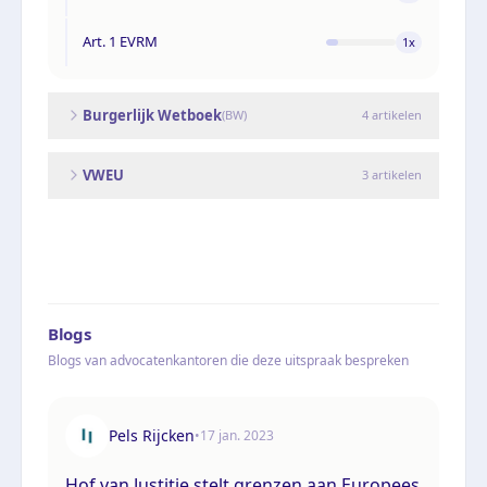
Art. 1 EVRM
1
x
Burgerlijk Wetboek
(
BW
)
4
artikelen
VWEU
3
artikelen
Blogs
Blogs van advocatenkantoren die deze uitspraak bespreken
Pels Rijcken
•
17 jan. 2023
Hof van Justitie stelt grenzen aan Europees