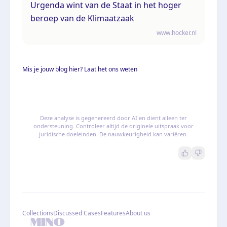
Urgenda wint van de Staat in het hoger
beroep van de Klimaatzaak
www.hocker.nl
Mis je jouw blog hier? Laat het ons weten
Deze analyse is gegenereerd door AI en dient alleen ter
ondersteuning. Controleer altijd de originele uitspraak voor
juridische doeleinden. De nauwkeurigheid kan variëren.
Collections
Discussed Cases
Features
About us