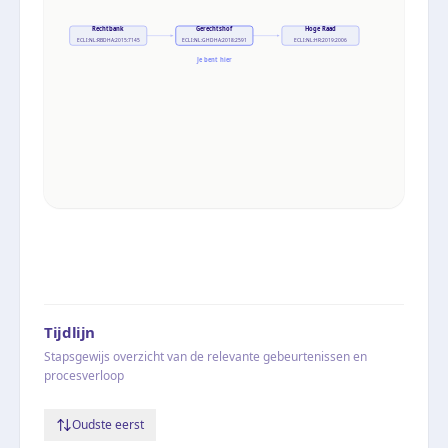
Rechtbank
Gerechtshof
Hoge Raad
ECLI:NL:RBDHA:2015:7145
ECLI:NL:GHDHA:2018:2591
ECLI:NL:HR:2019:2006
Je bent hier
Tijdlijn
Stapsgewijs overzicht van de relevante gebeurtenissen en
procesverloop
Oudste eerst