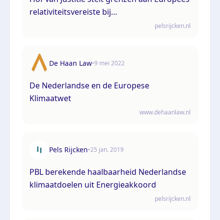
relativiteitsvereiste bij
lidstaataansprakelijkheid: een analyse van
pelsrijcken.nl
de zaak JP v Ministre de la Transition
écologique
De Haan Law
•
9 mei 2022
De Nederlandse en de Europese
Klimaatwet
www.dehaanlaw.nl
Pels Rijcken
•
25 jan. 2019
PBL berekende haalbaarheid Nederlandse
klimaatdoelen uit Energieakkoord
pelsrijcken.nl