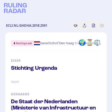
ECLI:NL:GHDHA:2018:2591
Copy source referenc
Share this analy
Bekijk orig
🌍
⏳
⚖️
·
Gerechtshof Den Haag
9 oktober 2018
Rechtspraak
EISER
Stichting Urgenda
tegen
GEDAAGDE
De Staat der Nederlanden
(Ministerie van Infrastructuur en