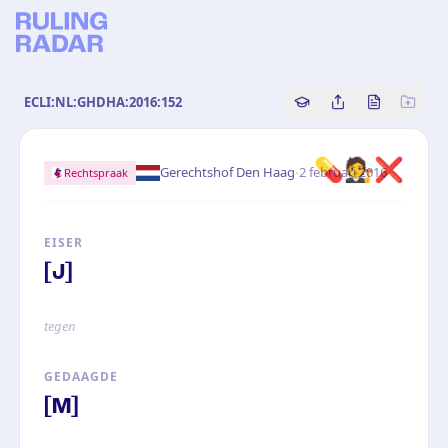
ECLI:NL:GHDHA:2016:152
Copy source referenc
Share this analy
Bekijk orig
💊
🧑‍⚖️
❌
·
Gerechtshof Den Haag
2 februari 2016
Rechtspraak
EISER
[J]
tegen
GEDAAGDE
[M]