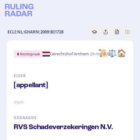
ECLI:NL:GHARN:2009:BI1728
Copy source referenc
Share this analy
Bekijk orig
📜⚖️🏠
·
Gerechtshof Arnhem
29 mei 2009
Rechtspraak
EISER
[appellant]
tegen
GEDAAGDE
RVS Schadeverzekeringen N.V.