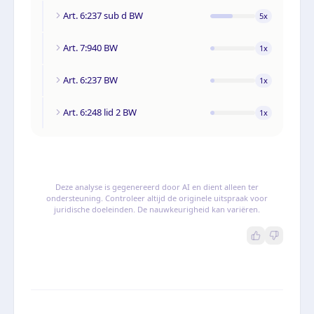
Art. 6:237 sub d BW
5
x
Art. 7:940 BW
1
x
Art. 6:237 BW
1
x
Art. 6:248 lid 2 BW
1
x
Deze analyse is gegenereerd door AI en dient alleen ter
ondersteuning. Controleer altijd de originele uitspraak voor
juridische doeleinden. De nauwkeurigheid kan variëren.