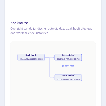
Zaakroute
Overzicht van de juridische route die deze zaak heeft afgelegd
door verschillende instanties
Rechtbank
Gerechtshof
ECLI:NL:RBARN:2007:BB8208
ECLI:NL:GHARN:2009:BI1728
Je bent hier
Gerechtshof
ECLI:NL:GHARN:2009:BL7464