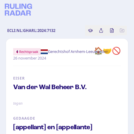
ECLI:NL:GHARL:2024:7132
Copy source referenc
Share this analy
Bekijk orig
🏠🤝🚫
·
Gerechtshof Arnhem-Leeuwarden
Rechtspraak
26 november 2024
EISER
Van der Wal Beheer B.V.
tegen
GEDAAGDE
[appellant] en [appellante]