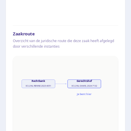
Zaakroute
Overzicht van de juridische route die deze zaak heeft afgelegd
door verschillende instanties
Rechtbank
Gerechtshof
ECLI:NL:RBNNE:2023:4051
ECLI:NL:GHARL:2024:7132
Je bent hier