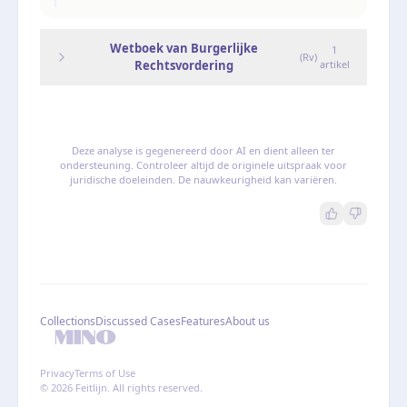
Wetboek van Burgerlijke
1
(
Rv
)
Rechtsvordering
artikel
Deze analyse is gegenereerd door AI en dient alleen ter
ondersteuning. Controleer altijd de originele uitspraak voor
juridische doeleinden. De nauwkeurigheid kan variëren.
Collections
Discussed Cases
Features
About us
Privacy
Terms of Use
© 2026 Feitlijn. All rights reserved.