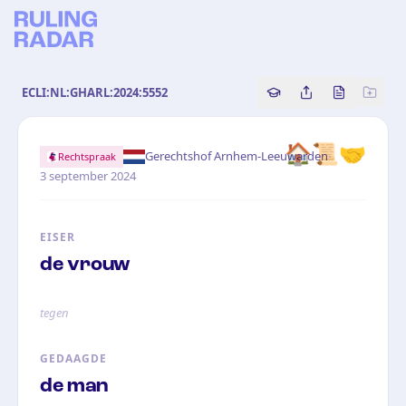
ECLI:NL:GHARL:2024:5552
Copy source referenc
Share this analy
Bekijk orig
🏠📜🤝
·
Gerechtshof Arnhem-Leeuwarden
Rechtspraak
3 september 2024
EISER
de vrouw
tegen
GEDAAGDE
de man