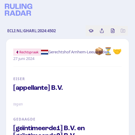
ECLI:NL:GHARL:2024:4502
Copy source referenc
Share this analy
Bekijk orig
📦
⏳
🤝
·
Gerechtshof Arnhem-Leeuwarden
Rechtspraak
27 juni 2024
EISER
[appellante] B.V.
tegen
GEDAAGDE
[geïntimeerde1] B.V. en