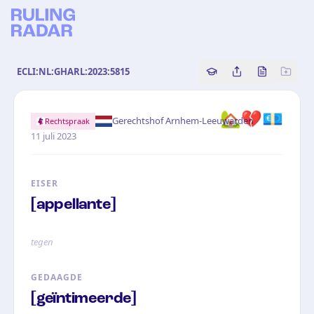
ECLI:NL:GHARL:2023:5815
Copy source referenc
Share this analy
Bekijk orig
🏡
💔
💶
·
Gerechtshof Arnhem-Leeuwarden
Rechtspraak
11 juli 2023
EISER
[appellante]
tegen
GEDAAGDE
[geïntimeerde]