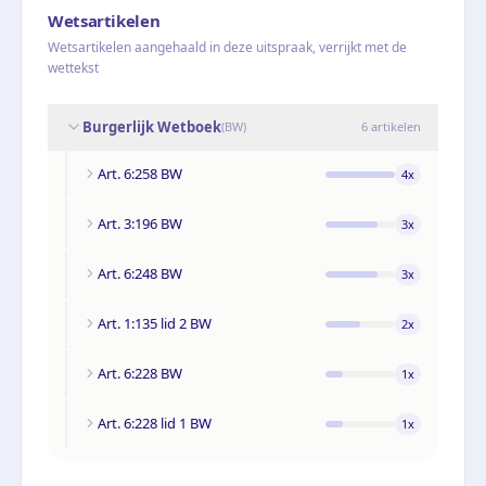
Wetsartikelen
Wetsartikelen aangehaald in deze uitspraak, verrijkt met de
wettekst
Burgerlijk Wetboek
(
BW
)
6
artikelen
Art. 6:258 BW
4
x
Art. 3:196 BW
3
x
Art. 6:248 BW
3
x
Art. 1:135 lid 2 BW
2
x
Art. 6:228 BW
1
x
Art. 6:228 lid 1 BW
1
x