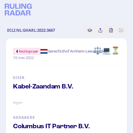
ECLI:NL:GHARL:2022:3667
Copy source referenc
Share this analy
Bekijk orig
⚖️
💻
⏳
·
Gerechtshof Arnhem-Leeuwarden
Rechtspraak
10 mei 2022
EISER
Kabel-Zaandam B.V.
tegen
GEDAAGDE
Columbus IT Partner B.V.