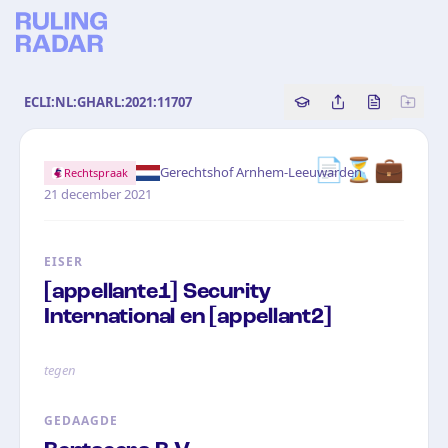
ECLI:NL:GHARL:2021:11707
Copy source referenc
Share this analy
Bekijk orig
📄
⏳
💼
·
Gerechtshof Arnhem-Leeuwarden
Rechtspraak
21 december 2021
EISER
[appellante1] Security
International en [appellant2]
tegen
GEDAAGDE