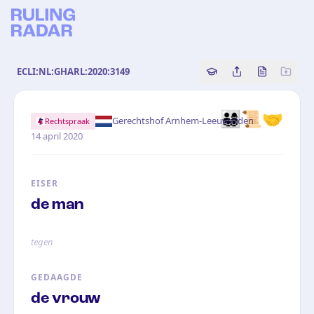
ECLI:NL:GHARL:2020:3149
Copy source referenc
Share this analy
Bekijk orig
👨‍👩‍👧‍👦📜🤝
·
Gerechtshof Arnhem-Leeuwarden
Rechtspraak
14 april 2020
EISER
de man
tegen
GEDAAGDE
de vrouw