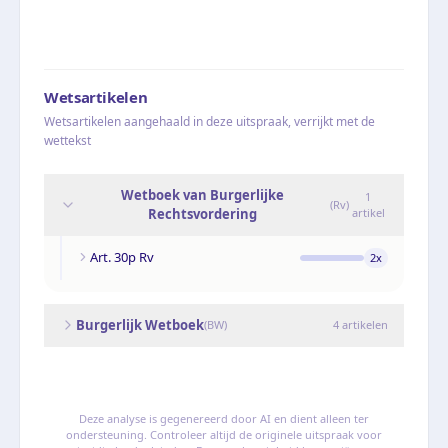
Wetsartikelen
Wetsartikelen aangehaald in deze uitspraak, verrijkt met de
wettekst
Wetboek van Burgerlijke
1
(
Rv
)
Rechtsvordering
artikel
Art. 30p Rv
2
x
Burgerlijk Wetboek
(
BW
)
4
artikelen
Deze analyse is gegenereerd door AI en dient alleen ter
ondersteuning. Controleer altijd de originele uitspraak voor