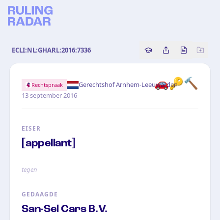
ECLI:NL:GHARL:2016:7336
Copy source referenc
Share this analy
Bekijk orig
🚗
🔑
🔨
·
Gerechtshof Arnhem-Leeuwarden
Rechtspraak
13 september 2016
EISER
[appellant]
tegen
GEDAAGDE
San-Sel Cars B.V.