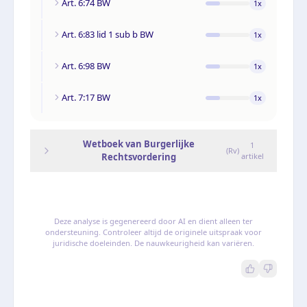
Art. 6:74 BW
1
x
Art. 6:83 lid 1 sub b BW
1
x
Art. 6:98 BW
1
x
Art. 7:17 BW
1
x
Wetboek van Burgerlijke
1
(
Rv
)
Rechtsvordering
artikel
Deze analyse is gegenereerd door AI en dient alleen ter
ondersteuning. Controleer altijd de originele uitspraak voor
juridische doeleinden. De nauwkeurigheid kan variëren.