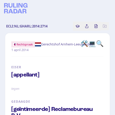
ECLI:NL:GHARL:2014:2714
Copy source referenc
Share this analy
Bekijk orig
🛠️
💻
🔍
·
Gerechtshof Arnhem-Leeuwarden
Rechtspraak
1 april 2014
EISER
[appellant]
tegen
GEDAAGDE
[geïntimeerde] Reclamebureau