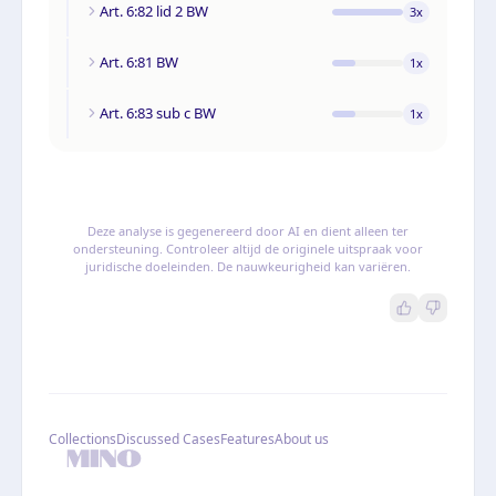
Art. 6:82 lid 2 BW
3
x
Art. 6:81 BW
1
x
Art. 6:83 sub c BW
1
x
Deze analyse is gegenereerd door AI en dient alleen ter
ondersteuning. Controleer altijd de originele uitspraak voor
juridische doeleinden. De nauwkeurigheid kan variëren.
Collections
Discussed Cases
Features
About us