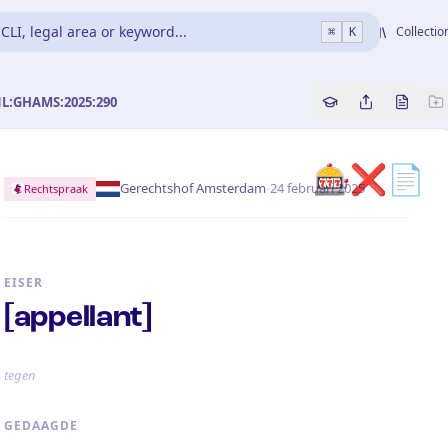
CLI, legal area or keyword...
Collectio
⌘
K
NL:GHAMS:2025:290
Copy source refe
Share this a
Bekijk 
🎰❌📄
·
Gerechtshof Amsterdam
24 februari 2025
Rechtspraak
EISER
[appellant]
tegen
GEDAAGDE