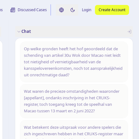
ns
Discussed Cases
Login
Create Account
Switch language
Switch to dark theme
Chat
rence
nalysis
originele uitspraak
Op welke gronden heeft het hof geoordeeld dat de
schending van artikel 30u Wok door Macao niet leidt
tot nietigheid of vernietigbaarheid van de
kansspelovereenkomsten, noch tot aansprakelijkheid
uit onrechtmatige daad?
Wat waren de precieze omstandigheden waaronder
[appellant], ondanks inschrijving in het CRUKS-
register, toch toegang kreeg tot de speelhal van
Macao tussen 13 maart en 2 juni 2022?
Wat betekent deze uitspraak voor andere spelers die
zich ingeschreven hebben in het CRUKS-register maar