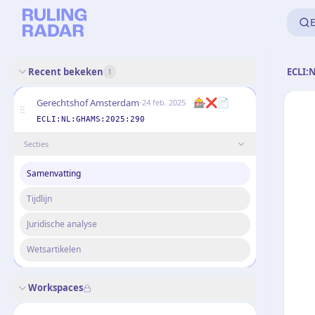
E
Recent bekeken
ECLI:
1
·
🎰❌📄
Gerechtshof Amsterdam
24 feb. 2025
ECLI:NL:GHAMS:2025:290
Secties
Samenvatting
Tijdlijn
Juridische analyse
Wetsartikelen
Workspaces