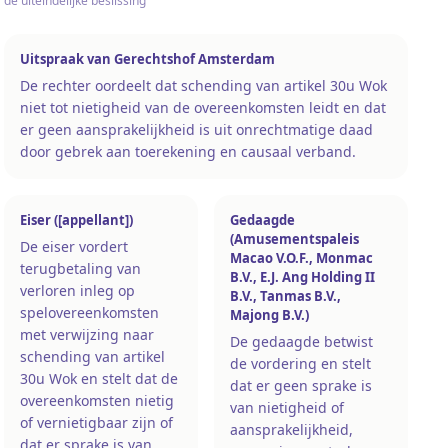
de uiteindelijke beslissing
Uitspraak van Gerechtshof Amsterdam
De rechter oordeelt dat schending van artikel 30u Wok
niet tot nietigheid van de overeenkomsten leidt en dat
er geen aansprakelijkheid is uit onrechtmatige daad
door gebrek aan toerekening en causaal verband.
Eiser ([appellant])
Gedaagde
(Amusementspaleis
De eiser vordert
Macao V.O.F., Monmac
terugbetaling van
B.V., E.J. Ang Holding II
verloren inleg op
B.V., Tanmas B.V.,
spelovereenkomsten
Majong B.V.)
met verwijzing naar
De gedaagde betwist
schending van artikel
de vordering en stelt
30u Wok en stelt dat de
dat er geen sprake is
overeenkomsten nietig
van nietigheid of
of vernietigbaar zijn of
aansprakelijkheid,
dat er sprake is van