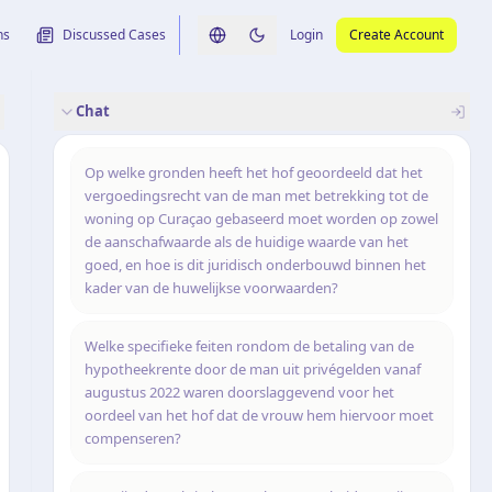
ns
Discussed Cases
Login
Create Account
Switch language
Switch to dark theme
Chat
rence
nalysis
originele uitspraak
Op welke gronden heeft het hof geoordeeld dat het
vergoedingsrecht van de man met betrekking tot de
woning op Curaçao gebaseerd moet worden op zowel
de aanschafwaarde als de huidige waarde van het
goed, en hoe is dit juridisch onderbouwd binnen het
kader van de huwelijkse voorwaarden?
Welke specifieke feiten rondom de betaling van de
hypotheekrente door de man uit privégelden vanaf
augustus 2022 waren doorslaggevend voor het
oordeel van het hof dat de vrouw hem hiervoor moet
compenseren?