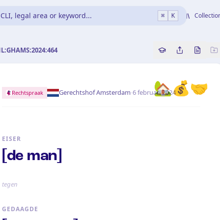
CLI, legal area or keyword...
Collectio
⌘
K
NL:GHAMS:2024:464
Copy source refe
Share this a
Bekijk 
🏡💰🤝
·
Gerechtshof Amsterdam
6 februari 2024
Rechtspraak
EISER
[de man]
tegen
GEDAAGDE