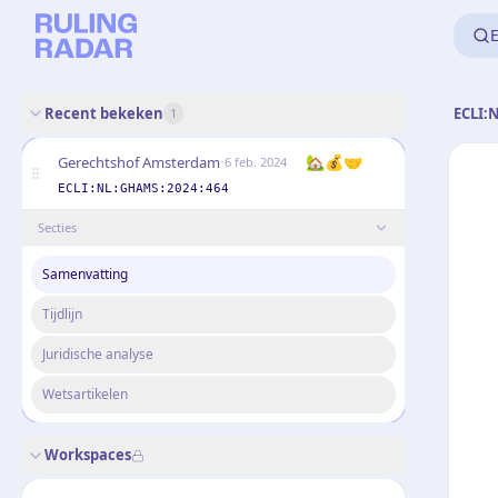
E
Recent bekeken
ECLI:
1
·
🏡💰🤝
Gerechtshof Amsterdam
6 feb. 2024
ECLI:NL:GHAMS:2024:464
Secties
Samenvatting
Tijdlijn
Juridische analyse
Wetsartikelen
Workspaces