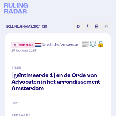
ECLI:NL:GHAMS:2024:428
Copy source referenc
Share this analy
Bekijk orig
📰
⚖️
🔒
·
Gerechtshof Amsterdam
Rechtspraak
29 februari 2024
EISER
[geïntimeerde 1] en de Orde van
Advocaten in het arrondissement
Amsterdam
tegen
GEDAAGDE