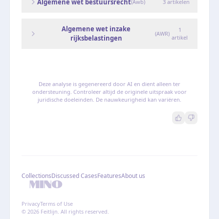
Algemene wet bestuursrecht
(
Awb
)
3
artikelen
Algemene wet inzake
1
(
AWR
)
rijksbelastingen
artikel
Deze analyse is gegenereerd door AI en dient alleen ter
ondersteuning. Controleer altijd de originele uitspraak voor
juridische doeleinden. De nauwkeurigheid kan variëren.
Collections
Discussed Cases
Features
About us
Privacy
Terms of Use
© 2026 Feitlijn. All rights reserved.