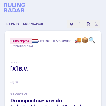
ECLI:NL:GHAMS:2024:420
Copy source referenc
Share this analy
Bekijk orig
🚚📦🔍
·
Gerechtshof Amsterdam
Rechtspraak
22 februari 2024
EISER
[X] B.V.
tegen
GEDAAGDE
De inspecteur van de