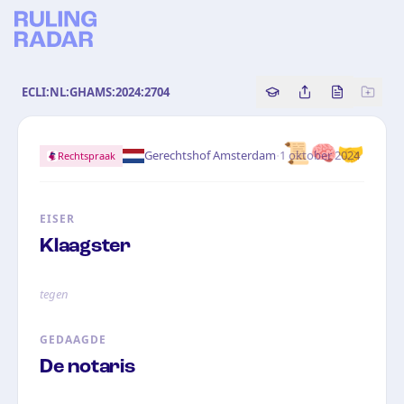
ECLI:NL:GHAMS:2024:2704
Copy source referenc
Share this analy
Bekijk orig
📜
🧠
🤝
·
Gerechtshof Amsterdam
1 oktober 2024
Rechtspraak
EISER
Klaagster
tegen
GEDAAGDE
De notaris