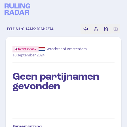
ECLI:NL:GHAMS:2024:2374
Copy source referenc
Share this analy
Bekijk orig
·
Gerechtshof Amsterdam
Rechtspraak
10 september 2024
Geen partijnamen
gevonden
Samenvatting