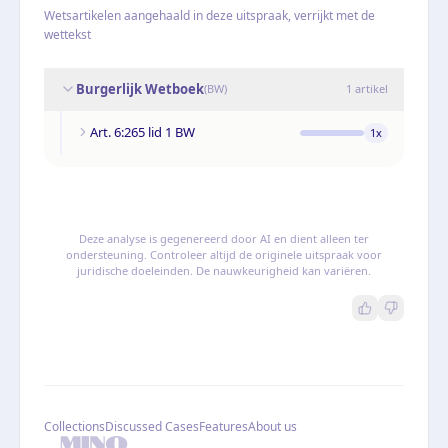
Wetsartikelen aangehaald in deze uitspraak, verrijkt met de
wettekst
Burgerlijk Wetboek
(
BW
)
1
artikel
Art. 6:265 lid 1 BW
1
x
Deze analyse is gegenereerd door AI en dient alleen ter
ondersteuning. Controleer altijd de originele uitspraak voor
juridische doeleinden. De nauwkeurigheid kan variëren.
Collections
Discussed Cases
Features
About us