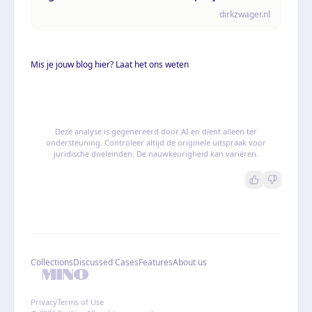
controle te houden
dirkzwager.nl
Mis je jouw blog hier? Laat het ons weten
Deze analyse is gegenereerd door AI en dient alleen ter
ondersteuning. Controleer altijd de originele uitspraak voor
juridische doeleinden. De nauwkeurigheid kan variëren.
Collections
Discussed Cases
Features
About us
Privacy
Terms of Use