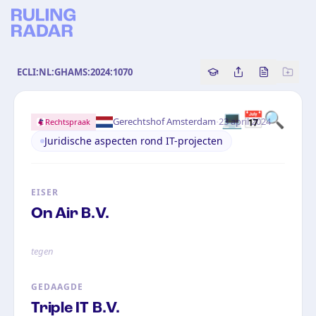
ECLI:NL:GHAMS:2024:1070
Copy source referenc
Share this analy
Bekijk orig
💻
📅
🔍
·
Gerechtshof Amsterdam
23 april 2024
Rechtspraak
Juridische aspecten rond IT-projecten
EISER
On Air B.V.
tegen
GEDAAGDE
Triple IT B.V.