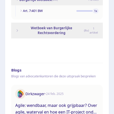
Art. 7:401 BW
1
x
Wetboek van Burgerlijke
1
(
Rv
)
Rechtsvordering
artikel
Blogs
Blogs van advocatenkantoren die deze uitspraak bespreken
Dirkzwager
•
24 feb. 2025
Agile: wendbaar, maar ook grijpbaar? Over
agile, waterval en hoe een IT-project onder