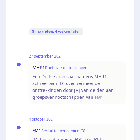
8 maanden, 4 weken
later
27 september 2021
MHR1
Brief over onttrekkingen
Een Duitse advocaat namens MHR1
schreef aan [D] over vermeende
onttrekkingen door [A] van gelden aan
groepsvennootschappen van FM1.
4 oktober 2021
FM1
Besluit tot benoeming [B]
[D] besloot namens FM1 om [B] te