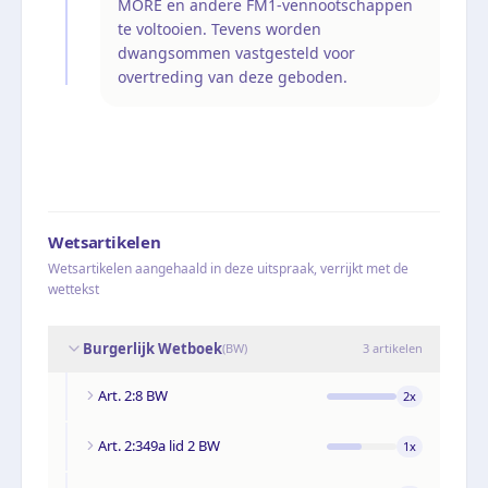
MORE en andere FM1-vennootschappen
te voltooien. Tevens worden
dwangsommen vastgesteld voor
overtreding van deze geboden.
Wetsartikelen
Wetsartikelen aangehaald in deze uitspraak, verrijkt met de
wettekst
Burgerlijk Wetboek
(
BW
)
3
artikelen
Art. 2:8 BW
2
x
Art. 2:349a lid 2 BW
1
x