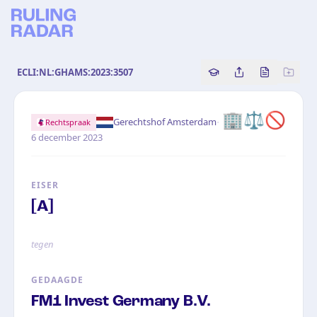
ECLI:NL:GHAMS:2023:3507
Copy source referenc
Share this analy
Bekijk orig
🏢⚖️🚫
·
Gerechtshof Amsterdam
Rechtspraak
6 december 2023
EISER
[A]
tegen
GEDAAGDE
FM1 Invest Germany B.V.