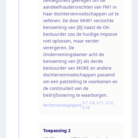
bevoegdheid gekregen om de
aandeelhoudersrechten van FM1 in
haar dochtervennootschappen uit te
oefenen. De door MHR1 verzochte
benoeming van [B] naast de OK-
bestuurder zou de huidige impasse
niet oplossen, maar eerder
verergeren. De
Ondernemingskamer acht de
benoeming van [E] als derde
bestuurder van MORE en andere
dochtervennootschappen passend
om een patstelling te voorkomen en
de continuïteit van de
bedrijfsvoering te waarborgen.
3.7, 3.8, 3.11, 3.12,
Rechtsoverweging(en):
3.19
Toepassing
2