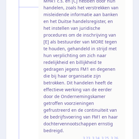
MHR1 c.s. en [C] hebben door hun
handelen, zoals het verstrekken van
misleidende informatie aan banken
en het Duitse handelsregister, en
het instellen van juridische
procedures om de inschrijving van
[E] als bestuurder van MORE tegen
te houden, gehandeld in strijd met
hun verplichting om zich naar
redelijkheid en billijkheid te
gedragen jegens FM1 en degenen
die bij haar organisatie zijn
betrokken. Dit handelen heeft de
effectieve werking van de eerder
door de Ondernemingskamer
getroffen voorzieningen
gefrustreerd en de continuïteit van
de bedrijfsvoering van FM1 en haar
dochtervennootschappen ernstig
bedreigd.
3.23, 3.24, 3.25, 3.26,