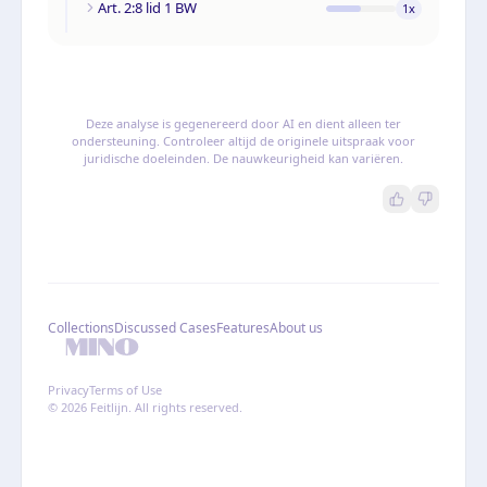
Art. 2:8 lid 1 BW
1
x
Deze analyse is gegenereerd door AI en dient alleen ter
ondersteuning. Controleer altijd de originele uitspraak voor
juridische doeleinden. De nauwkeurigheid kan variëren.
Collections
Discussed Cases
Features
About us
Privacy
Terms of Use
© 2026 Feitlijn. All rights reserved.