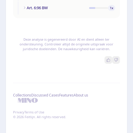
Art. 6:96 BW
1
x
Deze analyse is gegenereerd door AI en dient alleen ter
ondersteuning. Controleer altijd de originele uitspraak voor
juridische doeleinden. De nauwkeurigheid kan variëren.
Collections
Discussed Cases
Features
About us
Privacy
Terms of Use
© 2026 Feitlijn. All rights reserved.