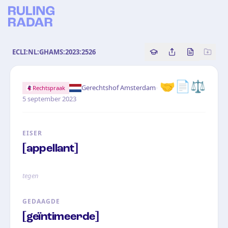
ECLI:NL:GHAMS:2023:2526
Copy source referenc
Share this analy
Bekijk orig
🤝
📄
⚖️
·
Gerechtshof Amsterdam
Rechtspraak
5 september 2023
EISER
[appellant]
tegen
GEDAAGDE
[geïntimeerde]