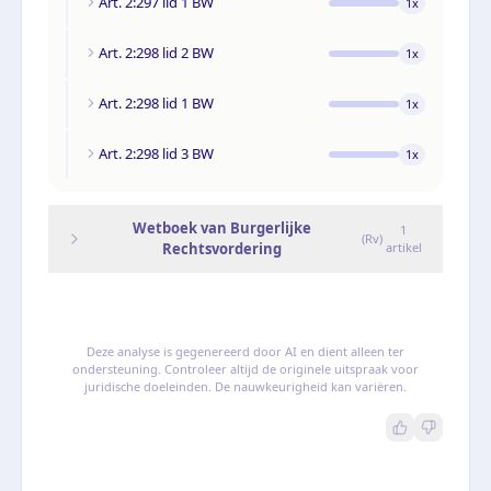
Art. 2:297 lid 1 BW
1
x
Art. 2:298 lid 2 BW
1
x
Art. 2:298 lid 1 BW
1
x
Art. 2:298 lid 3 BW
1
x
Wetboek van Burgerlijke
1
(
Rv
)
Rechtsvordering
artikel
Deze analyse is gegenereerd door AI en dient alleen ter
ondersteuning. Controleer altijd de originele uitspraak voor
juridische doeleinden. De nauwkeurigheid kan variëren.