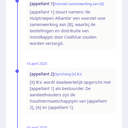
[appellant 1]
Voorstel samenwerking aan [B]
[appellant 1] stuurt namens 'de
Hulptroepen Alliantie' een voorstel voor
samenwerking aan [B], waarbij de
bestellingen en distributie van
mondkapjes door Coolblue zouden
worden verzorgd.
14 april 2020
[appellant 2]
Oprichting [X] B.V.
[X] B.V. wordt daadwerkelijk opgericht met
[appellant 1] als bestuurder. De
aandeelhouders zijn de
houdstermaatschappijen van [appellant
2], [A] en [appellant 1].
16 april 2020