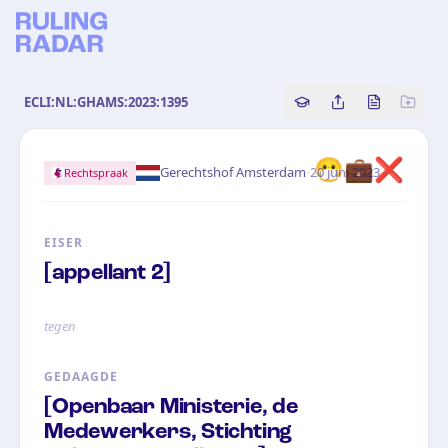
ECLI:NL:GHAMS:2023:1395
Copy source referenc
Share this analy
Bekijk orig
😷💼❌
·
Gerechtshof Amsterdam
20 juni 2023
Rechtspraak
EISER
[appellant 2]
tegen
GEDAAGDE
[Openbaar Ministerie, de
Medewerkers, Stichting