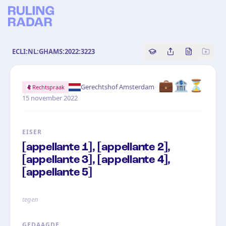
ECLI:NL:GHAMS:2022:3223
Copy source referenc
Share this analy
Bekijk orig
💼
🏦
⏳
·
Gerechtshof Amsterdam
Rechtspraak
15 november 2022
EISER
[appellante 1], [appellante 2],
[appellante 3], [appellante 4],
[appellante 5]
tegen
GEDAAGDE